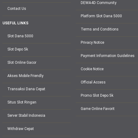
DEWA4D Community
Contact Us
Platform Slot Dana 5000
USEFUL LINKS
Terms and Conditions
Slot Dana 5000
Privacy Notice
Slot Depo 5k
Payment Information Guidelines
Slot Online Gacor
Cookie Notice
Akses Mobile Friendly
Official Access
Transaksi Dana Cepat
Promo Slot Depo 5k
Situs Slot Ringan
Game Online Favorit
Server Stabil Indonesia
Withdraw Cepat