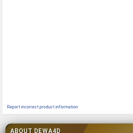
Report incorrect product information
ABOUT DEWA4D