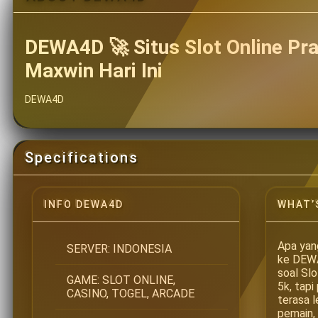
DEWA4D 🚀 Situs Slot Online Pr
Maxwin Hari Ini
DEWA4D
Specifications
INFO DEWA4D
WHAT’
Apa yang
SERVER: INDONESIA
ke DEW
soal Sl
GAME: SLOT ONLINE,
5k, tap
CASINO, TOGEL, ARCADE
terasa l
pemain, 