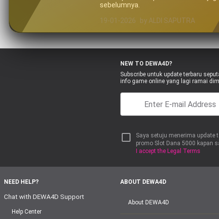
sebelumnya.
19-01-2026
by ALDI SAPUTRA
NEW TO DEWA4D?
Subscribe untuk update terbaru seput
info game online yang lagi ramai dim
Saya setuju menerima update 
promo Slot Dana 5000 kapan sa
I accept the Legal Terms
NEED HELP?
ABOUT DEWA4D
Chat with DEWA4D Support
About DEWA4D
Help Center