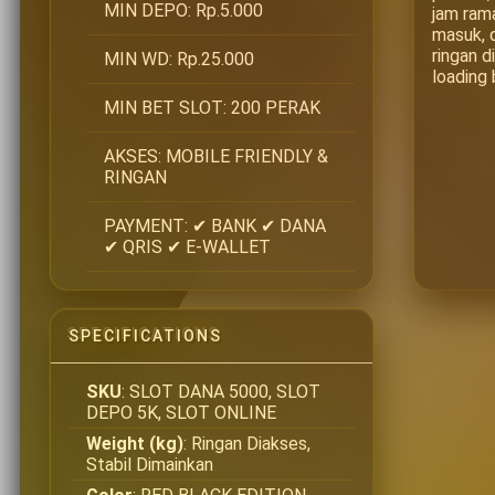
MIN DEPO: Rp.5.000
jam rama
masuk, 
ringan d
MIN WD: Rp.25.000
loading 
MIN BET SLOT: 200 PERAK
AKSES: MOBILE FRIENDLY &
RINGAN
PAYMENT: ✔ BANK ✔ DANA
✔ QRIS ✔ E-WALLET
SPECIFICATIONS
SKU
: SLOT DANA 5000, SLOT
DEPO 5K, SLOT ONLINE
Weight (kg)
: Ringan Diakses,
Stabil Dimainkan