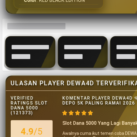
Color
: RED BLACK EDITION
ULASAN PLAYER DEWA4D TERVERIFIK
VERIFIED
KOMENTAR PLAYER DEWA4D 🌹
RATINGS SLOT
DEPO 5K PALING RAMAI 2026
DANA 5000
(121373)
Slot Dana 5000 Yang Lagi Banyak
4.9
/5
Awalnya cuma ikut temen coba DEWA