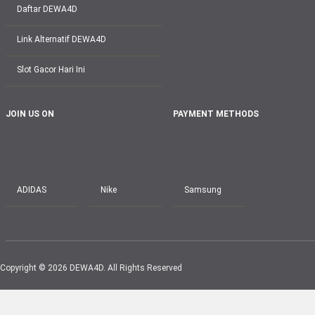
Daftar DEWA4D
Link Alternatif DEWA4D
Slot Gacor Hari Ini
JOIN US ON
PAYMENT METHODS
ADIDAS
Nike
Samsung
Copyright © 2026 DEWA4D. All Rights Reserved