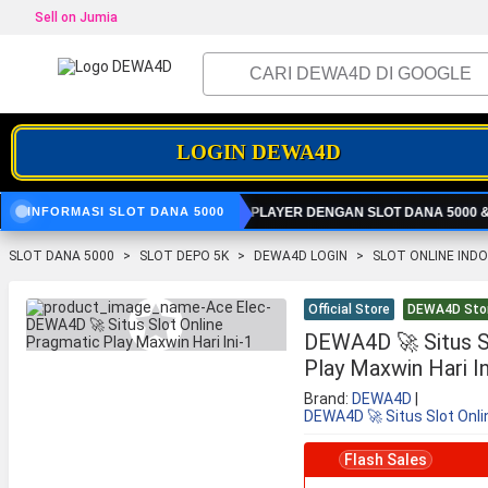
Sell on Jumia
LOGIN DEWA4D
EWA4D SITUS PILIHAN PLAYER DENGAN SLOT DANA 5000 & SLOT DEPO 5K PAL
INFORMASI SLOT DANA 5000
SLOT DANA 5000
SLOT DEPO 5K
DEWA4D LOGIN
SLOT ONLINE INDO
Official Store
DEWA4D Sto
DEWA4D 🚀 Situs S
Play Maxwin Hari In
Brand:
DEWA4D
|
DEWA4D 🚀 Situs Slot Onli
Flash Sales