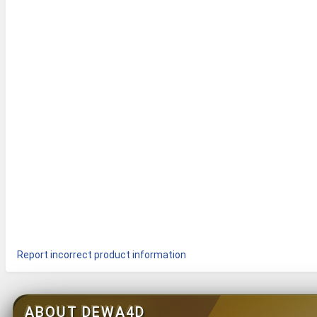
Report incorrect product information
ABOUT DEWA4D