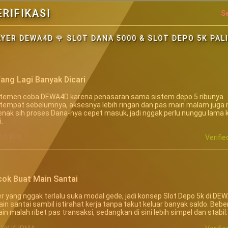
RIFIKASI
Se
ER DEWA4D 🌹 SLOT DANA 5000 & SLOT DEPO 5K PAL
ang Lagi Banyak Dicari
 temen coba DEWA4D karena penasaran sama sistem depo 5 ribunya.
 tempat sebelumnya, aksesnya lebih ringan dan pas main malam juga
 enak sih proses Dana-nya cepet masuk, jadi nggak perlu nunggu lama 
.
AR RPL
Verifie
cok Buat Main Santai
 yang nggak terlalu suka modal gede, jadi konsep Slot Depo 5k di DEW
in santai sambil istirahat kerja tanpa takut keluar banyak saldo. Beb
ain malah ribet pas transaksi, sedangkan di sini lebih simpel dan stabil.