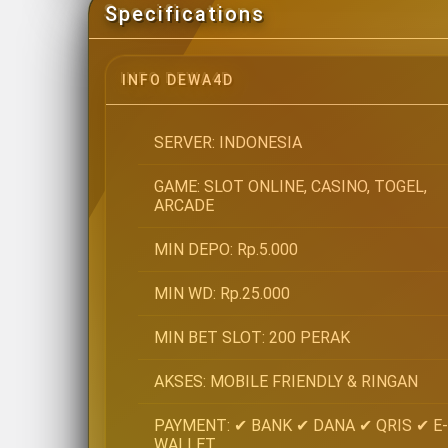
Specifications
INFO DEWA4D
SERVER: INDONESIA
GAME: SLOT ONLINE, CASINO, TOGEL,
ARCADE
MIN DEPO: Rp.5.000
MIN WD: Rp.25.000
MIN BET SLOT: 200 PERAK
AKSES: MOBILE FRIENDLY & RINGAN
PAYMENT: ✔ BANK ✔ DANA ✔ QRIS ✔ E-
WALLET