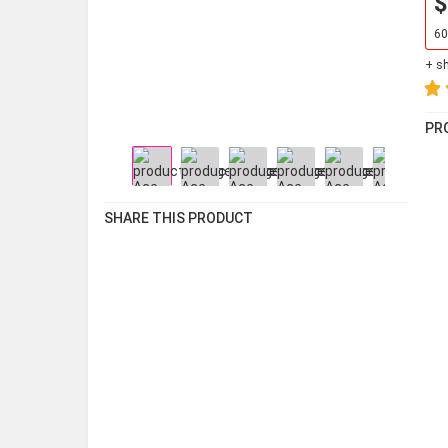
$
60
+ s
PR
SHARE THIS PRODUCT