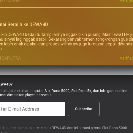
NDY KURNIA
Verifie
lai Beralih ke DEWA4D
ikin DEWA4D beda itu tampilannya nggak bikin pusing. Main lewat HP j
 sinyal lagi nggak stabil. Sekarang banyak temen tongkrongan gue pi
ya lebih enak dipakai dan proses withdraw juga lumayan cepat dibandi
a.
DI SAPUTRA
Verifie
EWA4D?
ntuk update terbaru seputar Slot Dana 5000, Slot Depo 5k, dan info game online
amai dimainkan player Indonesia!
Subscribe
setuju menerima update terbaru DEWA4D dan informasi promo Slot Dana 5000
 saja.