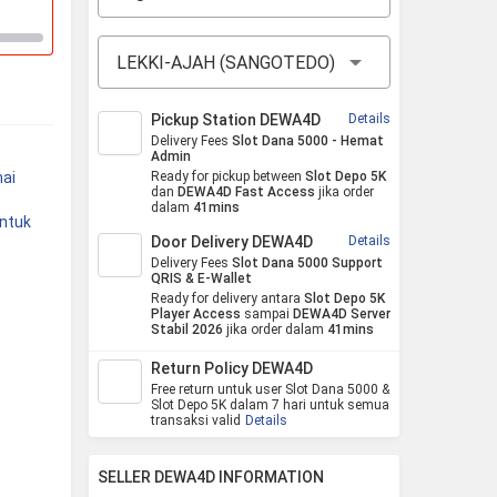
Pickup Station DEWA4D
Details
Delivery Fees
Slot Dana 5000 - Hemat
Admin
Ready for pickup between
Slot Depo 5K
dan
DEWA4D Fast Access
jika order
dalam
41mins
Door Delivery DEWA4D
Details
Delivery Fees
Slot Dana 5000 Support
QRIS & E-Wallet
Ready for delivery antara
Slot Depo 5K
Player Access
sampai
DEWA4D Server
Stabil 2026
jika order dalam
41mins
Return Policy DEWA4D
Free return untuk user Slot Dana 5000 &
Slot Depo 5K dalam 7 hari untuk semua
transaksi valid
Details
SELLER DEWA4D INFORMATION