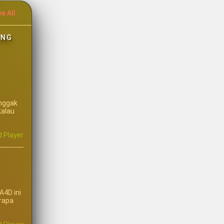
e All
ING
 nggak
kalau
d Player
A4D ini
erapa