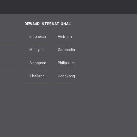
DEWA4D INTERNATIONAL
Indonesia
Vietnam
Malaysia
Cambodia
Singapore
Philippines
Thailand
Hongkong