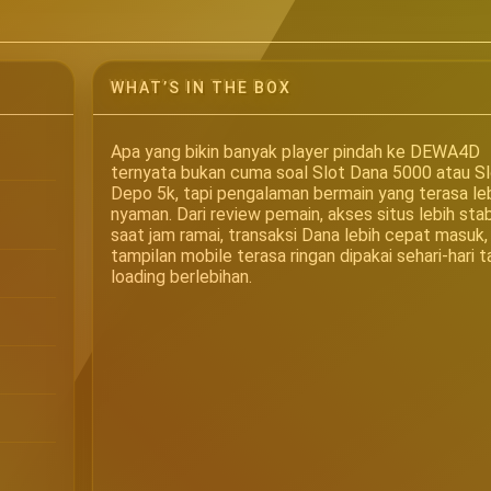
WHAT’S IN THE BOX
Apa yang bikin banyak player pindah ke DEWA4D
ternyata bukan cuma soal Slot Dana 5000 atau S
Depo 5k, tapi pengalaman bermain yang terasa le
nyaman. Dari review pemain, akses situs lebih stab
saat jam ramai, transaksi Dana lebih cepat masuk,
tampilan mobile terasa ringan dipakai sehari-hari 
loading berlebihan.