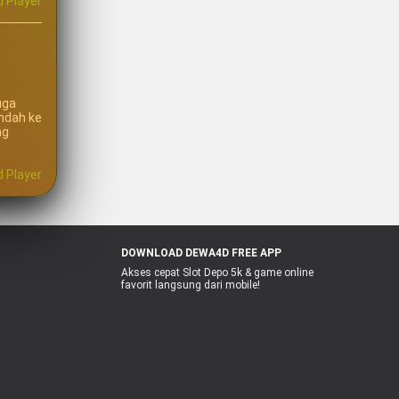
d Player
uga
ndah ke
ng
d Player
DOWNLOAD DEWA4D FREE APP
Akses cepat Slot Depo 5k & game online
favorit langsung dari mobile!