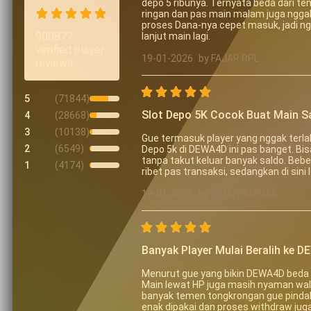
depo 5 ribunya. Ternyata beda dari t
ringan dan pas main malam juga nggak
proses Dana-nya cepet masuk, jadi n
900877
lanjut main lagi.
verified player
19-01-2026
by FAJAR RPL
reviews
5
(71844)
Slot Depo 5K Cocok Buat Main S
4
(28668)
3
(10138)
Gue termasuk player yang nggak terlal
2
(6549)
Depo 5k di DEWA4D ini pas banget. Bisa
tanpa takut keluar banyak saldo. Bebe
1
(4174)
ribet pas transaksi, sedangkan di sini 
19-01-2026
by RENDY KURNIA
Banyak Player Mulai Beralih ke 
Menurut gue yang bikin DEWA4D beda i
Main lewat HP juga masih nyaman walau
banyak temen tongkrongan gue pindah 
enak dipakai dan proses withdraw ju