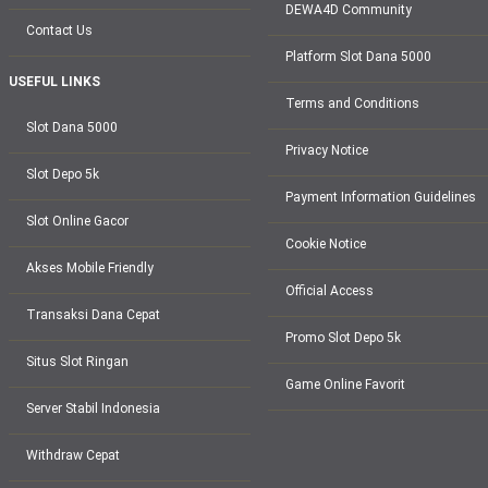
DEWA4D Community
Contact Us
Platform Slot Dana 5000
USEFUL LINKS
Terms and Conditions
Slot Dana 5000
Privacy Notice
Slot Depo 5k
Payment Information Guidelines
Slot Online Gacor
Cookie Notice
Akses Mobile Friendly
Official Access
Transaksi Dana Cepat
Promo Slot Depo 5k
Situs Slot Ringan
Game Online Favorit
Server Stabil Indonesia
Withdraw Cepat