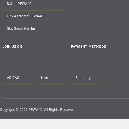
Daftar DEWA4D
Link Alternatif DEWA4D
Slot Gacor Hari Ini
JOIN US ON
PAYMENT METHODS
ADIDAS
Nike
Samsung
Copyright © 2026 DEWA4D. All Rights Reserved