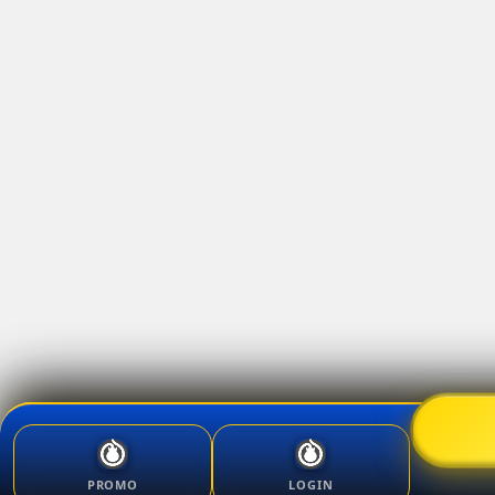
PROMO
LOGIN